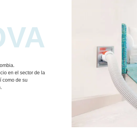
OVA
ombia.
io en el sector de la
sí como de su
.