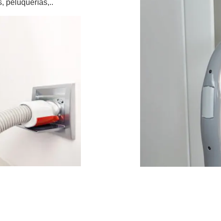
s, peluquerías,..